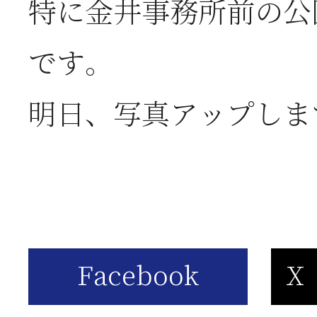
特に金井事務所前の公
です。
明日、写真アップしま
2023年7月27日
FC町田ゼルビアとパート
へ