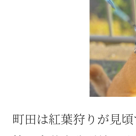
さくら祭り＠芹が谷公園
2024年4月17日
能登半島地震における弊
援状況
町田は紅葉狩りが見頃